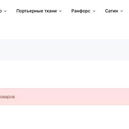
о
Портьерные ткани
Ранфорс
Сатин
товаров