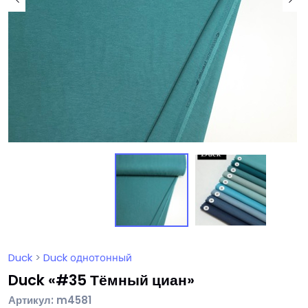
Duck
>
Duck однотонный
Duck «#35 Тёмный циан»
Артикул: m4581