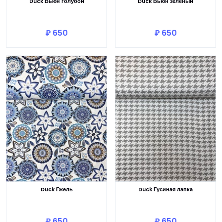
Duck Вьюн голубой
Duck Вьюн зеленый
В корзину
В корзину
₽ 650
₽ 650
Duck Гжель
Duck Гусиная лапка
В корзину
В корзину
₽ 650
₽ 650