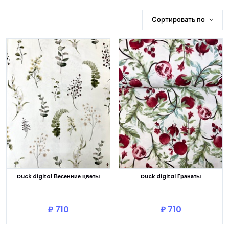
Сортировать по
Duck digital Весенние цветы
Duck digital Гранаты
В корзину
В корзину
₽ 710
₽ 710