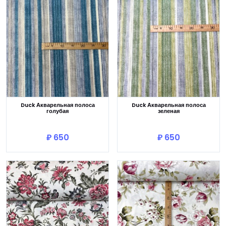
Duck Акварельная полоса
Duck Акварельная полоса
голубая
зеленая
В корзину
В корзину
₽ 650
₽ 650