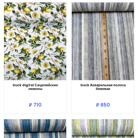
Duck digital Сицилийские
Duck Акварельная полоса
лимоны
бежевая
В корзину
В корзину
₽ 710
₽ 650