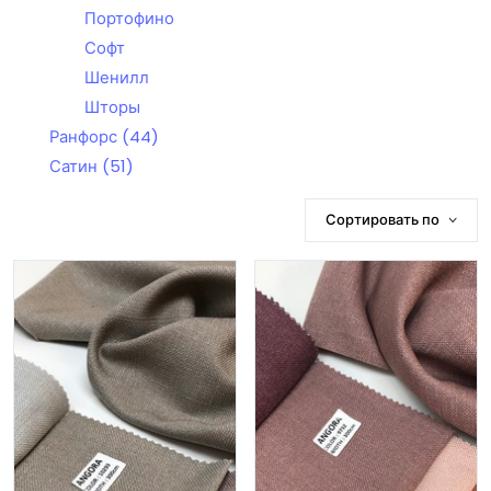
Портофино
Софт
Шенилл
Шторы
Ранфорс
(44)
Сатин
(51)
Сортировать по