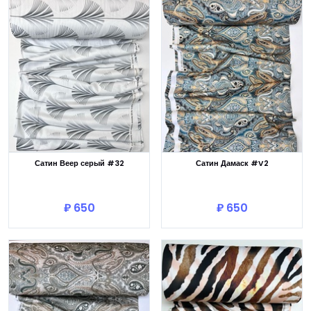
Сатин Веер серый #32
Сатин Дамаск #V2
В корзину
В корзину
₽ 650
₽ 650