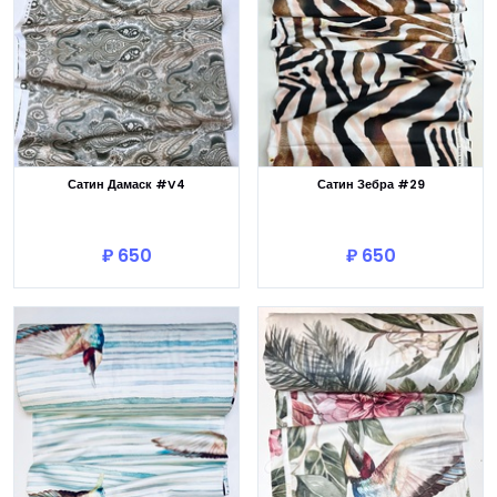
Сатин Дамаск #V4
Сатин Зебра #29
В корзину
В корзину
₽ 650
₽ 650