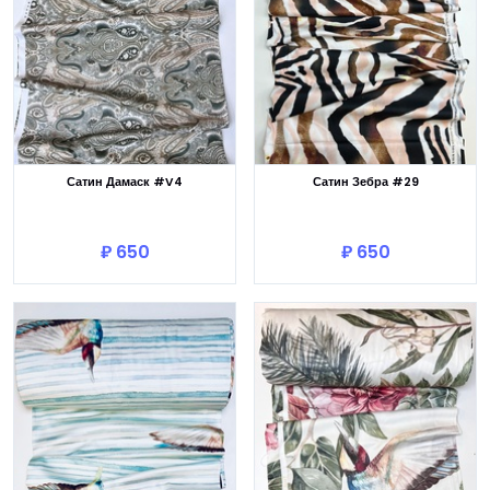
Сатин Дамаск #V4
Сатин Зебра #29
В корзину
В корзину
₽ 650
₽ 650