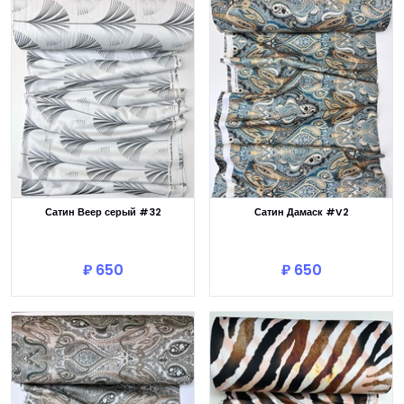
Сатин Веер серый #32
Сатин Дамаск #V2
В корзину
В корзину
₽ 650
₽ 650