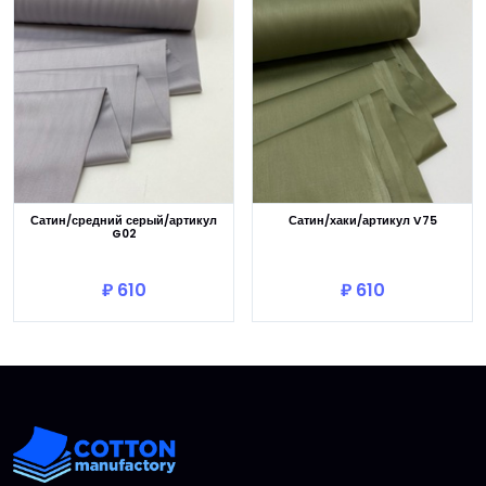
Сатин/средний серый/артикул
Сатин/хаки/артикул V75
G02
В корзину
В корзину
₽ 610
₽ 610