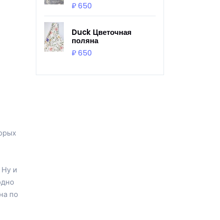
₽ 650
Duck Цветочная
поляна
₽ 650
торых
 Ну и
одно
на по