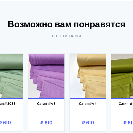
Возможно вам понравятся
вот эти ткани
 корзину
В корзину
В корзину
В кор
тин#3038
Сатин #V8
Сатин#V4
Сатин #
₽ 610
₽ 610
₽ 610
₽ 6