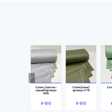
В корзину
В корзину
В
Сатин /светло-
Сатин/хаки/
Са
серый/артикул
артикул V75
N36
₽ 610
₽ 610