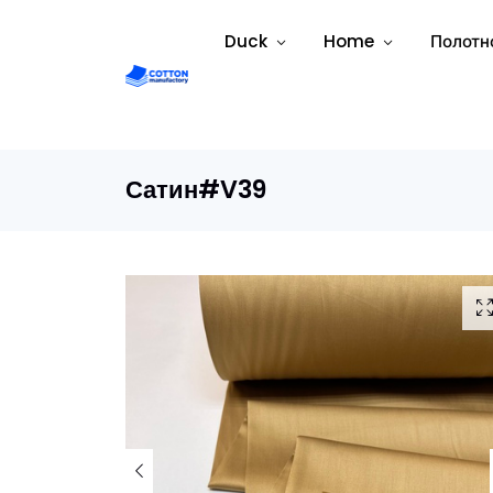
Duck
Home
Полотн
Сатин#V39