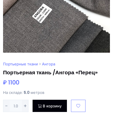
Портьерные ткани
>
Ангора
Портьерная ткань /Ангора «Перец»
₽ 1100
На складе:
5.0
метров
-
+
В корзину