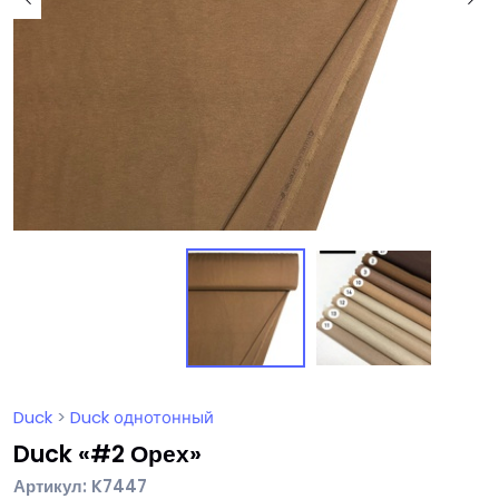
Duck
>
Duck однотонный
Duck «#2 Орех»
Артикул: K7447