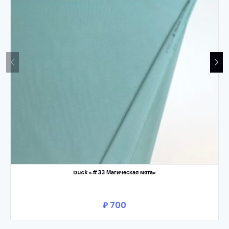
Duck «#33 Магическая мята»
₽ 700
В корзину