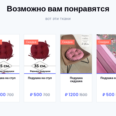
Возможно вам понравятся
вот эти ткани
а
Скидка
Скидка
Скидка
 корзину
В корзину
В корзину
В кор
ка на стул
Подушка на стул
Подушка
Подушка н
сидушка
500
₽ 500
₽ 1200
₽ 500
700
700
1500