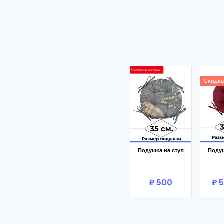
Скидк
В корзину
В
Подушка на стул
Подуш
₽ 500
₽ 