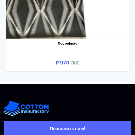
Портофино
₽ 970
1300
В корзину
Позвонить нам!