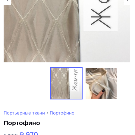
Портьерные ткани
>
Портофино
Портофино
₽ 970