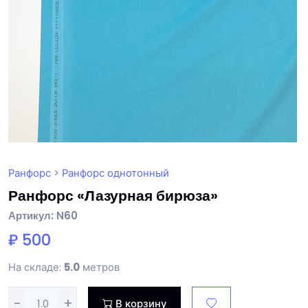
Ранфорс
>
Ранфорс однотонный
Ранфорс «Лазурная бирюза»
Артикул: N60
₽ 500
На складе:
5.0
метров
-
+
В корзину