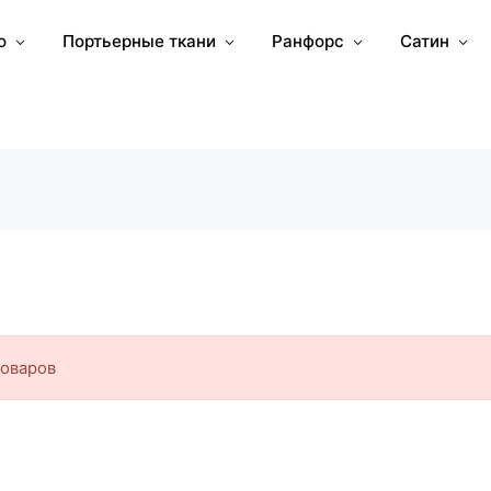
о
Портьерные ткани
Ранфорс
Сатин
товаров