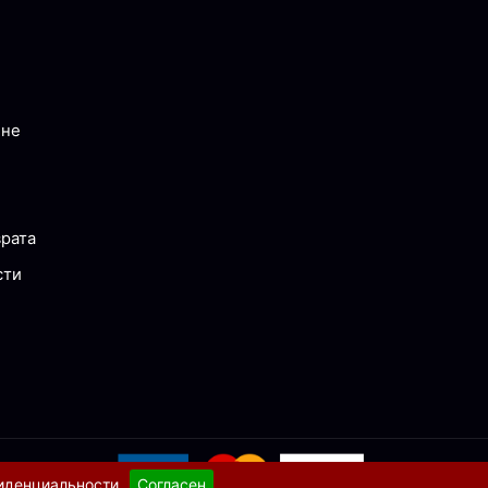
ине
врата
сти
иденциальности
.
Согласен