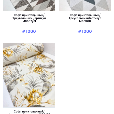
Софт принтованный/
Софт принтованный/
Треугольники /артикул
Треугольники/артикул
M0637/01
M0616/8
В корзину
В корзину
₽ 1000
₽ 1000
Софт принтованный/