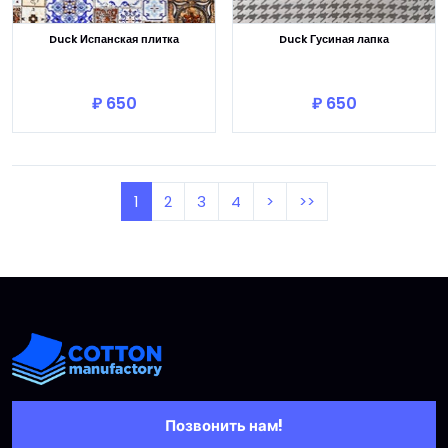
Duck Испанская плитка
Duck Гусиная лапка
В корзину
В корзину
₽ 650
₽ 650
1
2
3
4
>
>>
Позвонить нам!