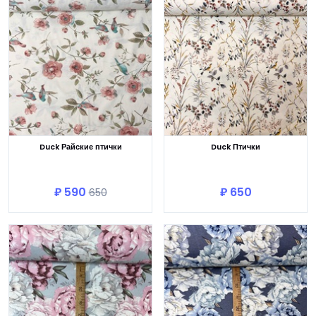
Duck Райские птички
Duck Птички
В корзину
В корзину
₽ 590
₽ 650
650