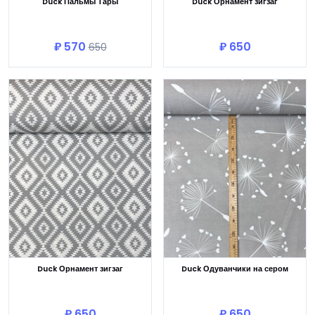
Duck Пальмы Тары
Duck Орнамент зигзаг
В корзину
В корзину
₽ 570
₽ 650
650
Duck Орнамент зигзаг
Duck Одуванчики на сером
В корзину
В корзину
₽ 650
₽ 650