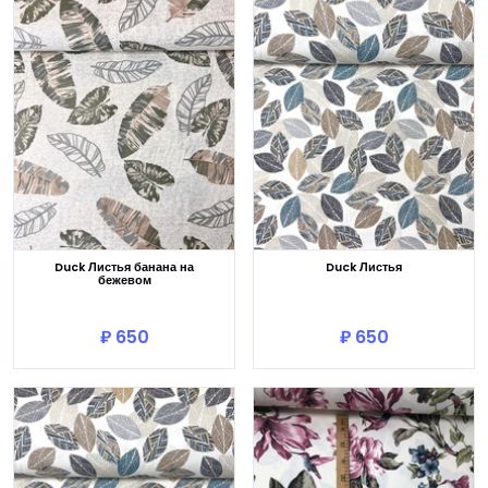
Duck Листья банана на
Duck Листья
бежевом
В корзину
В корзину
₽ 650
₽ 650