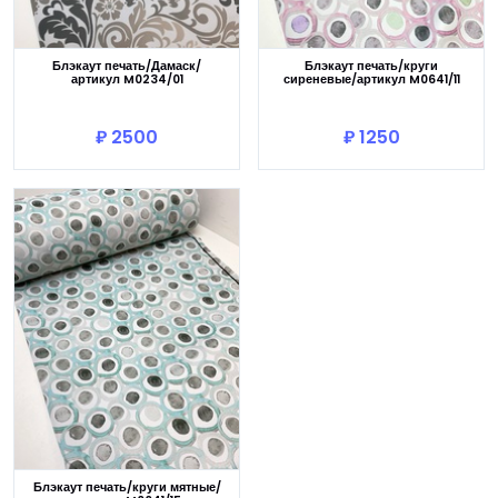
Блэкаут печать/Дамаск/
Блэкаут печать/круги
артикул M0234/01
сиреневые/артикул M0641/11
В корзину
В корзину
₽ 2500
₽ 1250
Блэкаут печать/круги мятные/