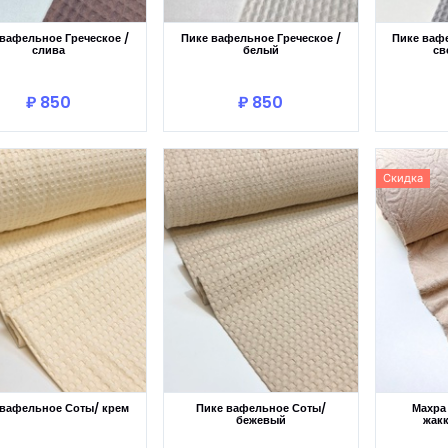
вафельное Греческое /
Пике вафельное Греческое /
Пике вафе
слива
белый
св
В корзину
В корзину
₽ 850
₽ 850
Скидка
 вафельное Соты/ крем
Пике вафельное Соты/
Махра
бежевый
жак
В корзину
В корзину