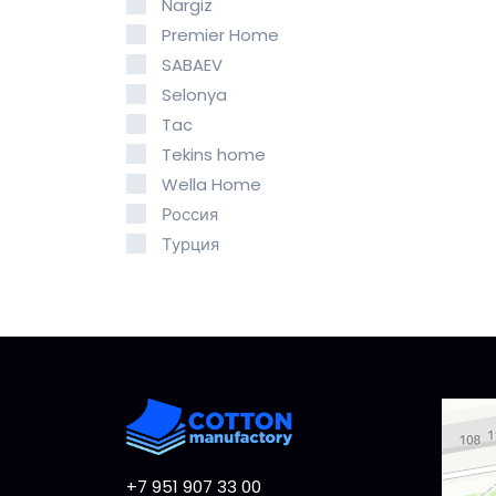
Nargiz
Premier Home
SABAEV
Selonya
Tac
Tekins home
Wella Home
Россия
Турция
Dzerzhi
Ulitsa 
+7 951 907 33 00