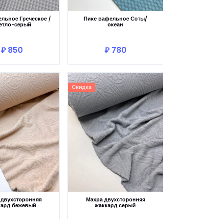
льное Греческое /
Пике вафельное Соты/
етло-серый
океан
В корзину
В корзину
₽ 850
₽ 780
Скидка
 двухсторонняя
Махра двухсторонняя
кард бежевый
жаккард серый
В корзину
В корзину