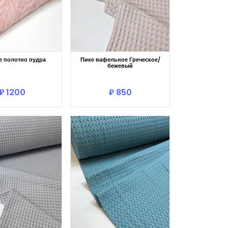
е полотно пудра
Пике вафельное Греческое/
бежевый
В корзину
В корзину
₽ 1200
₽ 850