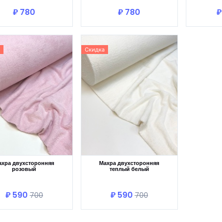
₽ 780
₽ 780
₽
Скидка
ахра двухсторонняя
Махра двухсторонняя
розовый
теплый белый
В корзину
В корзину
₽ 590
₽ 590
700
700