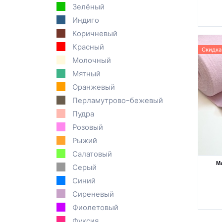
Зелёный
Индиго
Коричневый
Красный
Скидка
Молочный
Мятный
Оранжевый
Перламутрово-бежевый
Пудра
Розовый
Рыжий
Салатовый
М
Серый
Синий
Сиреневый
Фиолетовый
Фуксия